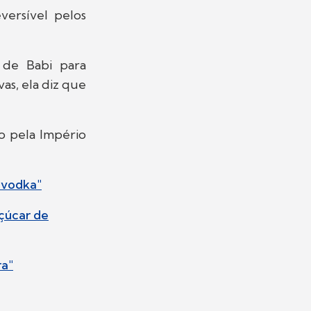
versível pelos
de Babi para
as, ela diz que
o pela Império
e vodka"
çúcar de
ra"