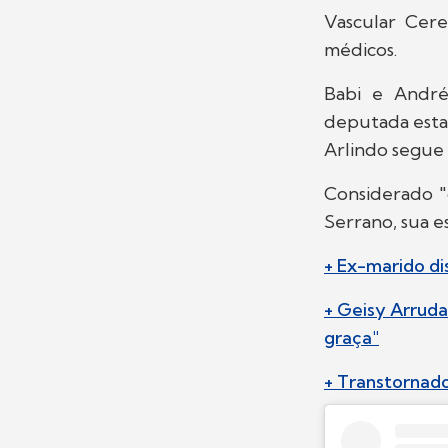
Vascular Cere
médicos.
Babi e Andr
deputada estad
Arlindo segue 
Considerado "
Serrano, sua e
+ Ex-marido di
+ Geisy Arrud
graça"
+ Transtornado