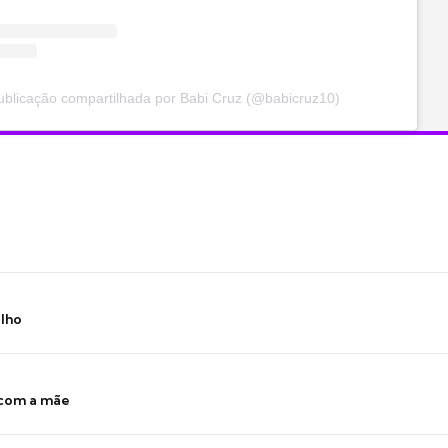
blicação compartilhada por Babi Cruz (@babicruz10)
ilho
 com a mãe