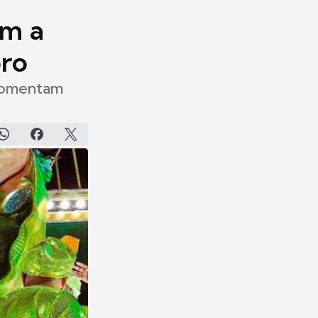
em a
oro
 comentam