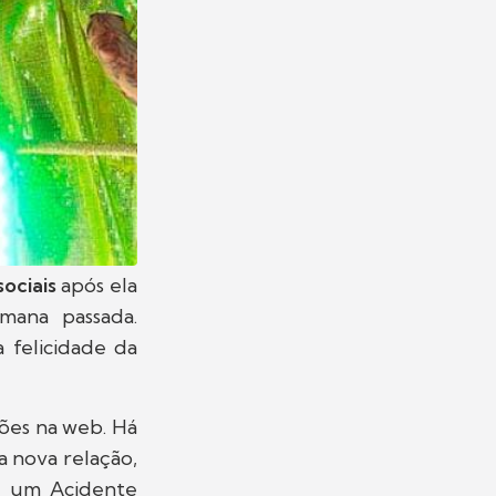
ociais
após ela
emana passada.
 felicidade da
ões na web. Há
 nova relação,
u um Acidente