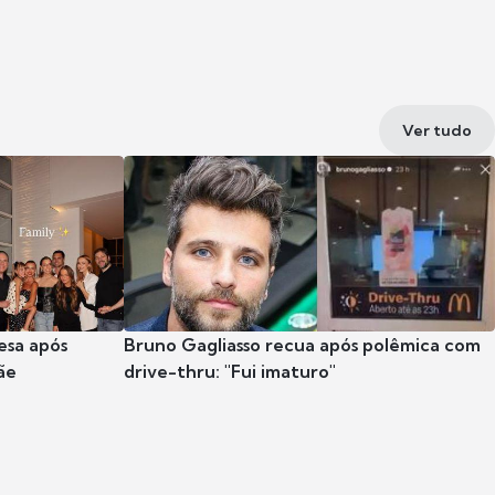
Ver tudo
esa após
Bruno Gagliasso recua após polêmica com
ãe
drive-thru: "Fui imaturo"