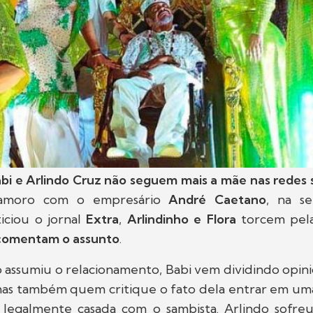
bi e Arlindo Cruz não seguem mais a mãe nas redes s
namoro com o empresário
André Caetano
, na s
ciou o jornal
Extra
,
Arlindinho e Flora
torcem pela
comentam o assunto
.
assumiu o relacionamento, Babi vem dividindo opini
as também quem critique o fato dela entrar em uma
legalmente casada com o sambista. Arlindo sofre