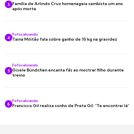
Família de Arlindo Cruz homenageia sambista um ano
3
após morte
Fofocalizando
4
Tainá Militão fala sobre ganho de 10 kg na gravidez
Fofocalizando
Gisele Bündchen encanta fãs ao mostrar filho durante
5
treino
Fofocalizando
6
Francisco Gil realiza sonho de Preta Gil: "Te encontrei lá"