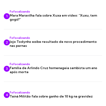
Fofocalizando
Mara Maravilha fala sobre Xuxa em vídeo: "Xuxu, tem
1
gogó?"
Fofocalizando
Jojo Todynho exibe resultado de novo procedimento
2
nas pernas
Fofocalizando
Família de Arlindo Cruz homenageia sambista um ano
3
após morte
Fofocalizando
4
Tainá Militão fala sobre ganho de 10 kg na gravidez