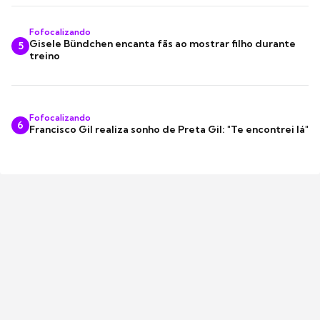
Fofocalizando
Gisele Bündchen encanta fãs ao mostrar filho durante
5
treino
Fofocalizando
6
Francisco Gil realiza sonho de Preta Gil: "Te encontrei lá"