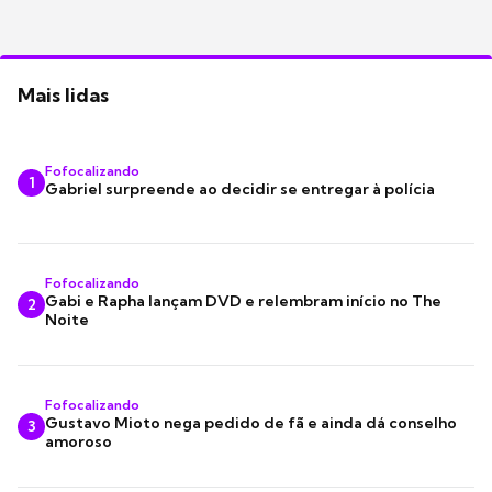
Mais lidas
Fofocalizando
1
Gabriel surpreende ao decidir se entregar à polícia
Fofocalizando
Gabi e Rapha lançam DVD e relembram início no The
2
Noite
Fofocalizando
Gustavo Mioto nega pedido de fã e ainda dá conselho
3
amoroso