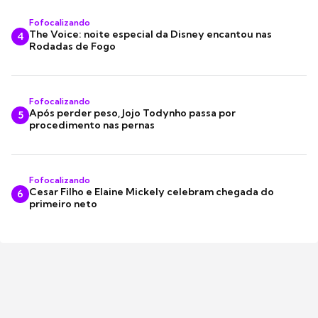
Fofocalizando
The Voice: noite especial da Disney encantou nas
4
Rodadas de Fogo
Fofocalizando
Após perder peso, Jojo Todynho passa por
5
procedimento nas pernas
Fofocalizando
Cesar Filho e Elaine Mickely celebram chegada do
6
primeiro neto