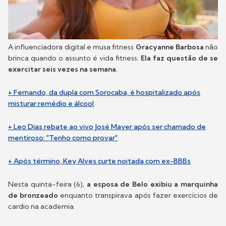
A influenciadora digital e musa fitness
Gracyanne Barbosa
não
brinca quando o assunto é vida fitness.
Ela faz questão de se
exercitar seis vezes na semana.
+ Fernando, da dupla com Sorocaba, é hospitalizado após
misturar remédio e álcool
+ Leo Dias rebate ao vivo José Mayer após ser chamado de
mentiroso: "Tenho como provar"
+ Após término, Key Alves curte noitada com ex-BBBs
Nesta quinta-feira (6),
a esposa de Belo exibiu a marquinha
de bronzeado
enquanto transpirava após fazer exercícios de
cardio na academia.