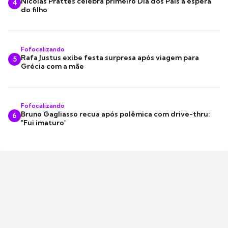
Nicolas Prattes celebra primeiro Dia dos Pais à espera
4
do filho
Fofocalizando
Rafa Justus exibe festa surpresa após viagem para
5
Grécia com a mãe
Fofocalizando
Bruno Gagliasso recua após polêmica com drive-thru:
6
"Fui imaturo"