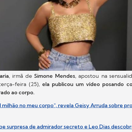
aria
, irmã de
Simone Mendes
, apostou na sensuali
 terça-feira (25),
ela publicou um vídeo posando c
rado ao corpo.
$ 1 milhão no meu corpo", revela Geisy Arruda sobre p
ebe surpresa de admirador secreto e Leo Dias descob