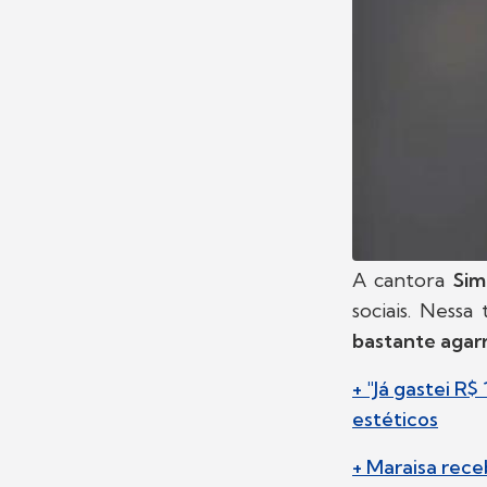
A cantora
Sim
sociais. Nessa
bastante agar
+ "Já gastei R
estéticos
+ Maraisa rec