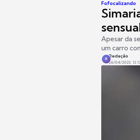
Fofocalizando
Simari
sensual
Apesar da se
um carro co
Redação
R
26/04/2023, 12:1