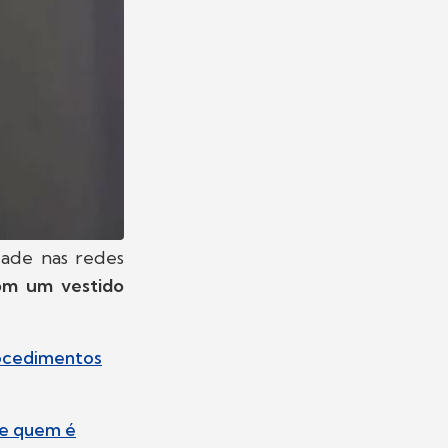
dade nas redes
om um vestido
rocedimentos
re quem é