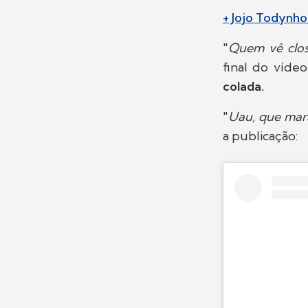
+ Jojo Todynho
"
Quem vê clos
final do víde
colada.
"
Uau, que mar
a publicação: