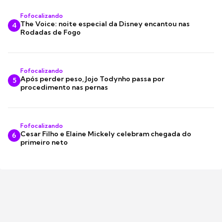
Fofocalizando
The Voice: noite especial da Disney encantou nas
4
Rodadas de Fogo
Fofocalizando
Após perder peso, Jojo Todynho passa por
5
procedimento nas pernas
Fofocalizando
Cesar Filho e Elaine Mickely celebram chegada do
6
primeiro neto