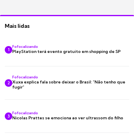
Mais lidas
Fofocalizando
1
PlayStation terá evento gratuito em shopping de SP
Fofocalizando
Xuxa explica fala sobre deixar o Brasil: "Não tenho que
2
fugir"
Fofocalizando
3
Nicolas Prattes se emociona ao ver ultrassom do filho