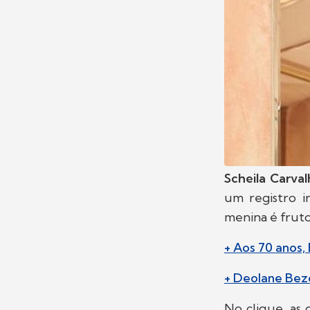
Scheila Carva
um registro i
menina é frut
+ Aos 70 anos, 
+ Deolane Beze
No clique, as