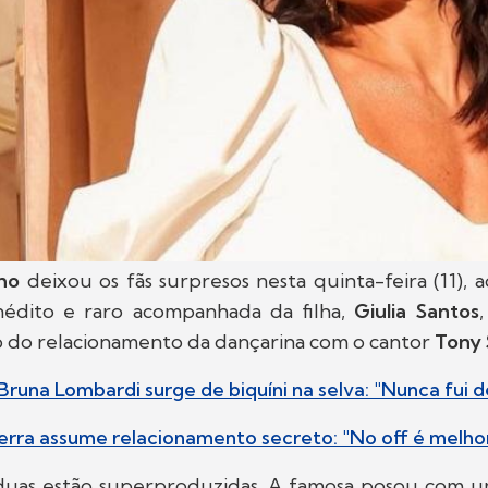
lho
deixou os fãs surpresos nesta quinta-feira (11), 
nédito e raro acompanhada da filha,
Giulia Santos
o do relacionamento da dançarina com o cantor
Tony 
Bruna Lombardi surge de biquíni na selva: "Nunca fui d
rra assume relacionamento secreto: "No off é melho
 duas estão superproduzidas. A famosa posou com um