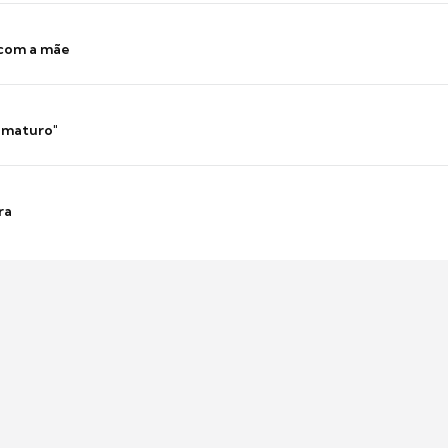
 com a mãe
 imaturo"
ra