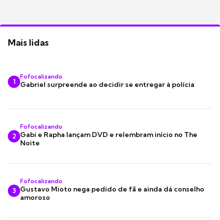
Mais lidas
Fofocalizando
1
Gabriel surpreende ao decidir se entregar à polícia
Fofocalizando
Gabi e Rapha lançam DVD e relembram início no The
2
Noite
Fofocalizando
Gustavo Mioto nega pedido de fã e ainda dá conselho
3
amoroso