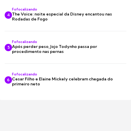
Fofocalizando
The Voice: noite especial da Disney encantou nas
4
Rodadas de Fogo
Fofocalizando
Após perder peso, Jojo Todynho passa por
5
procedimento nas pernas
Fofocalizando
Cesar Filho e Elaine Mickely celebram chegada do
6
primeiro neto