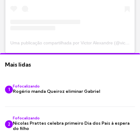
Uma publicação compartilhada por Victor Alexandre (@victoralexandrecp)
Mais lidas
Fofocalizando
1
Rogério manda Queiroz eliminar Gabriel
Fofocalizando
Nicolas Prattes celebra primeiro Dia dos Pais à espera
2
do filho