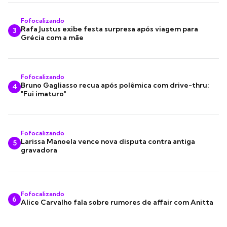
Fofocalizando
Rafa Justus exibe festa surpresa após viagem para
3
Grécia com a mãe
Fofocalizando
Bruno Gagliasso recua após polêmica com drive-thru:
4
"Fui imaturo"
Fofocalizando
Larissa Manoela vence nova disputa contra antiga
5
gravadora
Fofocalizando
6
Alice Carvalho fala sobre rumores de affair com Anitta