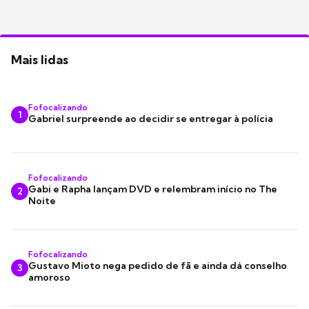
Mais lidas
Fofocalizando
1
Gabriel surpreende ao decidir se entregar à polícia
Fofocalizando
Gabi e Rapha lançam DVD e relembram início no The
2
Noite
Fofocalizando
Gustavo Mioto nega pedido de fã e ainda dá conselho
3
amoroso