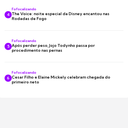
Fofocalizando
The Voice: noite especial da Disney encantou nas
4
Rodadas de Fogo
Fofocalizando
Após perder peso, Jojo Todynho passa por
5
procedimento nas pernas
Fofocalizando
Cesar Filho e Elaine Mickely celebram chegada do
6
primeiro neto