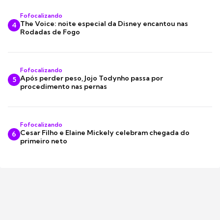
Fofocalizando
The Voice: noite especial da Disney encantou nas
4
Rodadas de Fogo
Fofocalizando
Após perder peso, Jojo Todynho passa por
5
procedimento nas pernas
Fofocalizando
Cesar Filho e Elaine Mickely celebram chegada do
6
primeiro neto