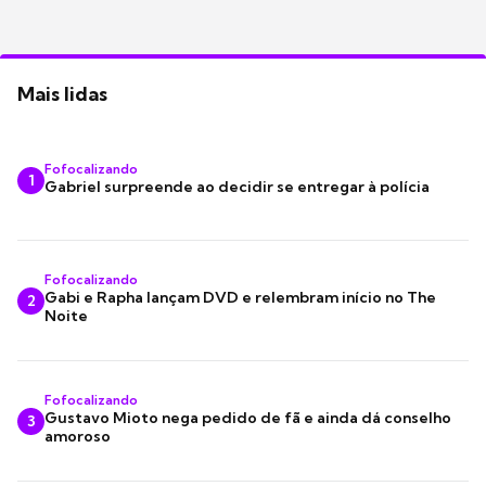
Mais lidas
Fofocalizando
1
Gabriel surpreende ao decidir se entregar à polícia
Fofocalizando
Gabi e Rapha lançam DVD e relembram início no The
2
Noite
Fofocalizando
Gustavo Mioto nega pedido de fã e ainda dá conselho
3
amoroso