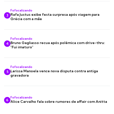
Fofocalizando
Rafa Justus exibe festa surpresa após viagem para
3
Grécia com a mãe
Fofocalizando
Bruno Gagliasso recua após polêmica com drive-thru:
4
"Fui imaturo"
Fofocalizando
Larissa Manoela vence nova disputa contra antiga
5
gravadora
Fofocalizando
6
Alice Carvalho fala sobre rumores de affair com Anitta