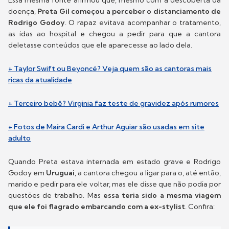
Essa mesma fonte afirmou que, mesmo com a descoberta da
doença,
Preta Gil começou a perceber o distanciamento de
Rodrigo Godoy
. O rapaz evitava acompanhar o tratamento,
as idas ao hospital e chegou a pedir para que a cantora
deletasse conteúdos que ele aparecesse ao lado dela.
+ Taylor Swift ou Beyoncé? Veja quem são as cantoras mais
ricas da atualidade
+ Terceiro bebê? Virginia faz teste de gravidez após rumores
+ Fotos de Maíra Cardi e Arthur Aguiar são usadas em site
adulto
Quando Preta estava internada em estado grave e Rodrigo
Godoy em
Uruguai
, a cantora chegou a ligar para o, até então,
marido e pedir para ele voltar, mas ele disse que não podia por
questões de trabalho. Mas
essa teria sido a mesma viagem
que ele foi flagrado embarcando com a ex-stylist
. Confira: