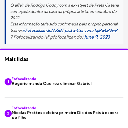
O affair de Rodrigo Godoy com a ex-stylist de Preta Gil teria
começado dentro da casa da própria artista, em outubro de
2022.
Essa informação teria sido confirmada pelo próprio personal
trainer.
#FofocalizandoNoSBT
pic.twitter.com/1qlPwLP3wP
? Fofocalizando (@pfofocalizando)
June 9, 2023
Mais lidas
Fofocalizando
1
Rogério manda Queiroz eliminar Gabriel
Fofocalizando
Nicolas Prattes celebra primeiro Dia dos Pais à espera
2
do filho