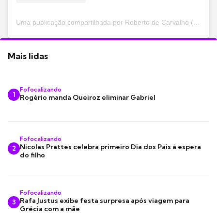
Uma publicação compartilhada por Roberto de Carvalho (@roberto_de_carvalho)
Mais lidas
Fofocalizando
1
Rogério manda Queiroz eliminar Gabriel
Fofocalizando
Nicolas Prattes celebra primeiro Dia dos Pais à espera
2
do filho
Fofocalizando
Rafa Justus exibe festa surpresa após viagem para
3
Grécia com a mãe