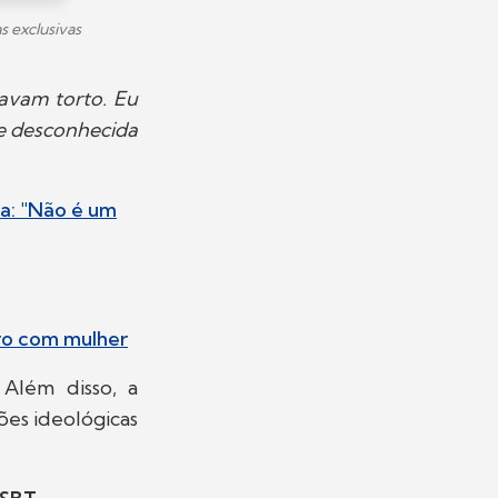
s exclusivas
avam torto. Eu
re desconhecida
ma: "Não é um
oro com mulher
 Além disso, a
ões ideológicas