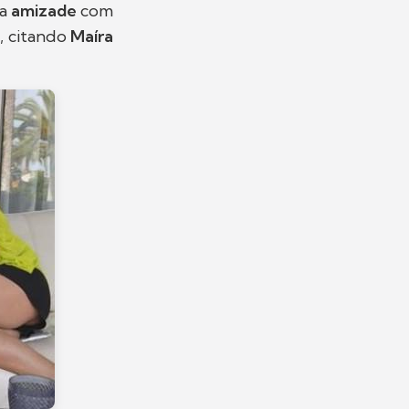
ua
amizade
com
, citando
Maíra