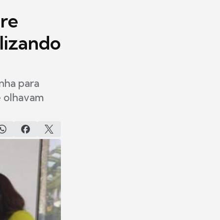
bre
lizando
nha para
e olhavam