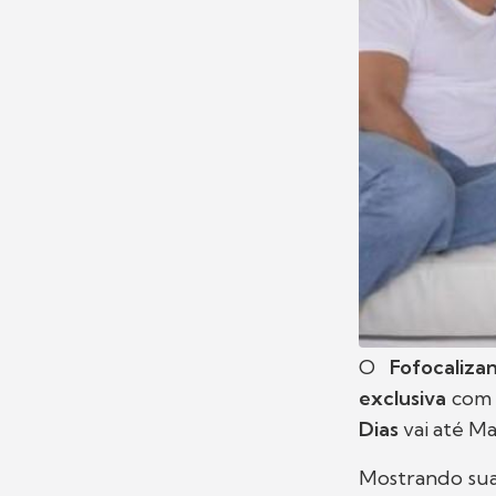
O
Fofocaliza
exclusiva
com u
Dias
vai até Ma
Mostrando sua 