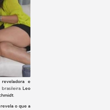
a reveladora e
brasileira.
Leo
chmidt
.
a
revela o que a