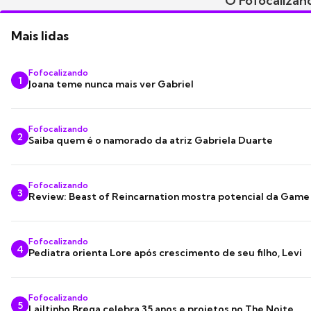
O Fofocalizand
Mais lidas
Fofocalizando
1
Joana teme nunca mais ver Gabriel
Fofocalizando
2
Saiba quem é o namorado da atriz Gabriela Duarte
Fofocalizando
3
Review: Beast of Reincarnation mostra potencial da Game
Fofocalizando
4
Pediatra orienta Lore após crescimento de seu filho, Levi
Fofocalizando
5
Lailtinho Brega celebra 35 anos e projetos no The Noite