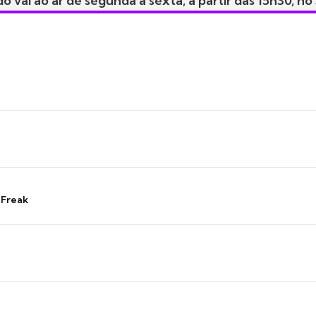
o vai ao ar de segunda a sexta, a partir das 15h30, no
 Freak