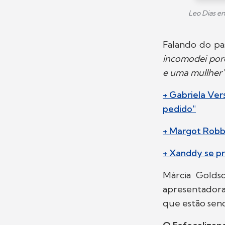
Leo Dias en
Falando do pa
incomodei porq
e uma mullher
+ Gabriela Ver
pedido"
+ Margot Robbi
+ Xanddy se pr
Márcia Golds
apresentadora 
que estão sen