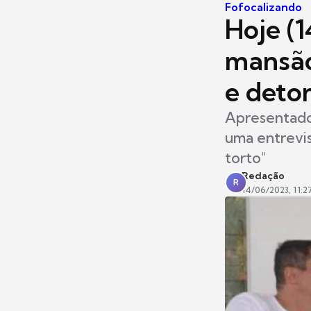
Fofocalizando
Hoje (
mansão
e deto
Apresentado
uma entrevis
torto"
Redação
R
14/06/2023, 11:2