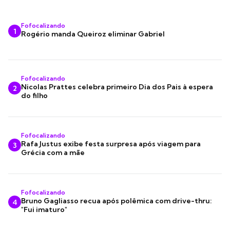
Fofocalizando
1
Rogério manda Queiroz eliminar Gabriel
Fofocalizando
Nicolas Prattes celebra primeiro Dia dos Pais à espera
2
do filho
Fofocalizando
Rafa Justus exibe festa surpresa após viagem para
3
Grécia com a mãe
Fofocalizando
Bruno Gagliasso recua após polêmica com drive-thru:
4
"Fui imaturo"