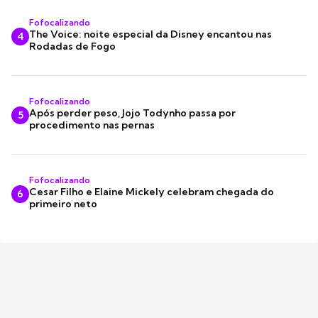
Fofocalizando
The Voice: noite especial da Disney encantou nas
4
Rodadas de Fogo
Fofocalizando
Após perder peso, Jojo Todynho passa por
5
procedimento nas pernas
Fofocalizando
Cesar Filho e Elaine Mickely celebram chegada do
6
primeiro neto