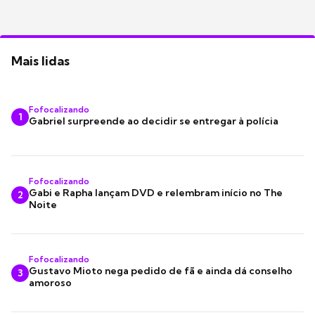
Mais lidas
Fofocalizando
1
Gabriel surpreende ao decidir se entregar à polícia
Fofocalizando
Gabi e Rapha lançam DVD e relembram início no The
2
Noite
Fofocalizando
Gustavo Mioto nega pedido de fã e ainda dá conselho
3
amoroso