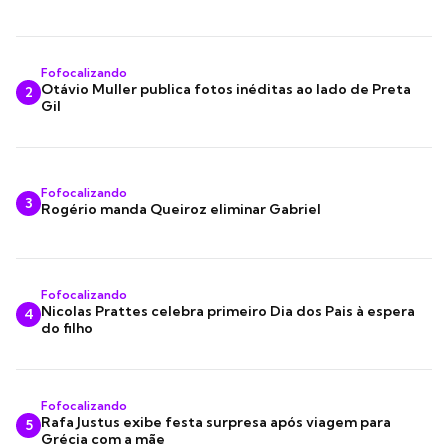
Fofocalizando
Otávio Muller publica fotos inéditas ao lado de Preta
2
Gil
Fofocalizando
3
Rogério manda Queiroz eliminar Gabriel
Fofocalizando
Nicolas Prattes celebra primeiro Dia dos Pais à espera
4
do filho
Fofocalizando
Rafa Justus exibe festa surpresa após viagem para
5
Grécia com a mãe