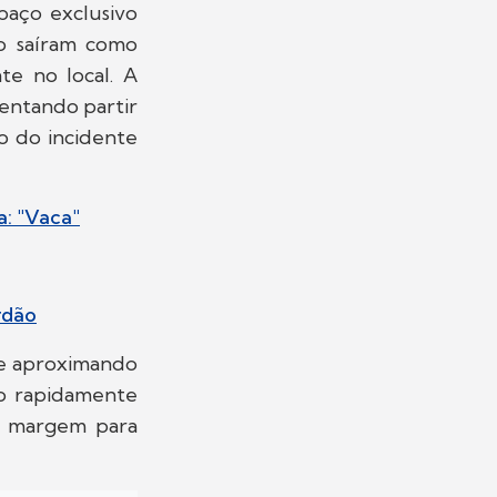
paço exclusivo
ão saíram como
e no local. A
entando partir
o do incidente
a: "Vaca"
rdão
se aproximando
eo rapidamente
do margem para