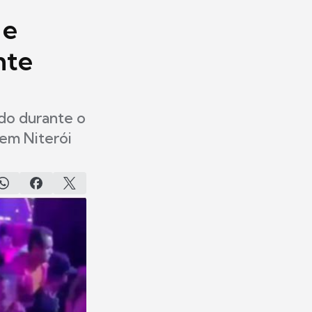
 e
nte
ndo durante o
 em Niterói