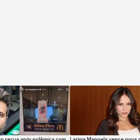
so recua após polêmica com
Larissa Manoela vence nova 