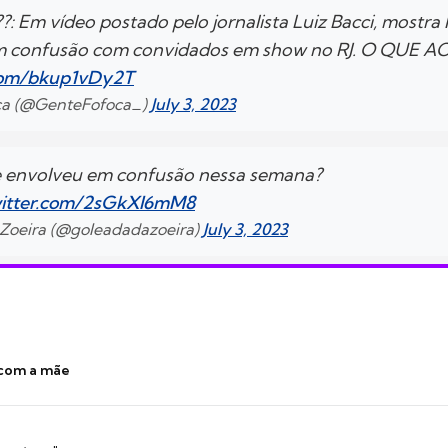
 Em vídeo postado pelo jornalista Luiz Bacci, mostr
m confusão com convidados em show no RJ. O QUE 
.com/bkup1vDy2T
ca (@GenteFofoca_)
July 3, 2023
e envolveu em confusão nessa semana?
witter.com/2sGkXI6mM8
 Zoeira (@goleadadazoeira)
July 3, 2023
 com a mãe