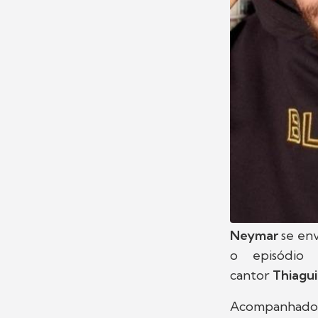
Neymar
se en
o episódio
cantor
Thiagu
Acompanhad