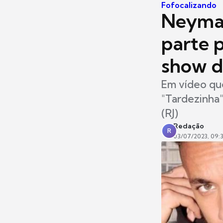
Fofocalizando
Neymar
parte 
show d
Em vídeo que
"Tardezinha"
(RJ)
Redação
R
03/07/2023, 09: