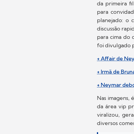
da primeira f
para convidad
planejado: o
discussão rap
para cima do 
foi divulgado 
+ Affair de Ne
+ Irmã de Brun
+ Neymar debo
Nas imagens, é
da área vip p
viralizou, ge
diversos comen