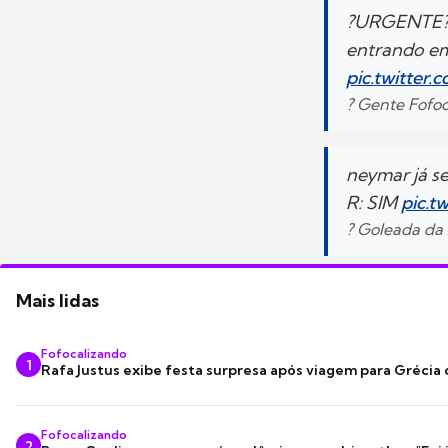
?URGENTE??:
entrando e
pic.twitter
? Gente Fofo
neymar já s
R: SIM
pic.t
? Goleada da
Mais lidas
Fofocalizando
1
Rafa Justus exibe festa surpresa após viagem para Grécia
Fofocalizando
2