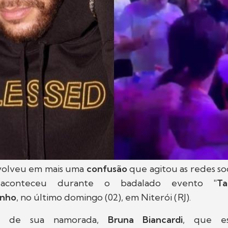
volveu em mais uma
confusão
que agitou as redes soc
 aconteceu durante o badalado evento
"Ta
inho
, no último domingo (02), em Niterói (RJ).
o de sua namorada,
Bruna Biancardi
, que e