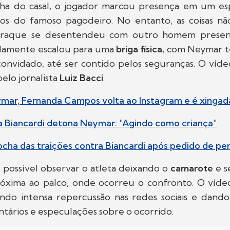
ilha do casal, o jogador marcou presença em um es
os do famoso pagodeiro. No entanto, as coisas n
 craque se desentendeu com outro homem present
idamente escalou para uma
briga física
, com Neymar t
convidado, até ser contido pelos seguranças. O víde
pelo jornalista
Luiz Bacci
.
ymar, Fernanda Campos volta ao Instagram e é xingad
a Biancardi detona Neymar: "Agindo como criança"
cha das traições contra Biancardi após pedido de pe
 possível observar o atleta deixando o
camarote
e 
róxima ao palco, onde ocorreu o confronto. O víd
rando intensa repercussão nas redes sociais e dan
tários e especulações sobre o ocorrido.