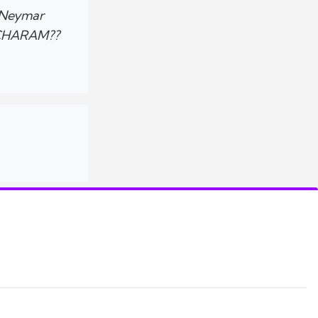
a Neymar
ACHARAM??