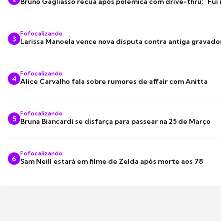
Bruno Gagliasso recua após polêmica com drive-thru: "Fui
Fofocalizando
3
Larissa Manoela vence nova disputa contra antiga gravado
Fofocalizando
4
Alice Carvalho fala sobre rumores de affair com Anitta
Fofocalizando
5
Bruna Biancardi se disfarça para passear na 25 de Março
Fofocalizando
6
Sam Neill estará em filme de Zelda após morte aos 78