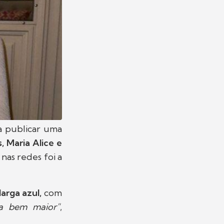
a publicar uma
s, Maria Alice e
nas redes foi a
larga azul,
com
ia bem maior"
,