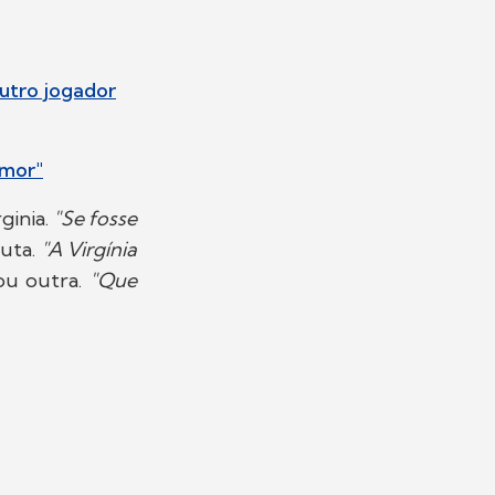
utro jogador
Amor"
ginia.
"Se fosse
uta.
"A Virgínia
ou outra.
"Que