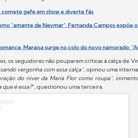
a comete gafe em show e diverte fãs
omo "amante de Neymar", Fernanda Campos expõe o
romance, Maraisa surge no colo do novo namorado: "
s, os seguidores não pouparam críticas à calça de Vir
ssando vergonha com essa calça"
, opinou uma interna
ração do niver da Maria Flor como roupa"
, coment
a que é essa?
", questionou uma terceira.