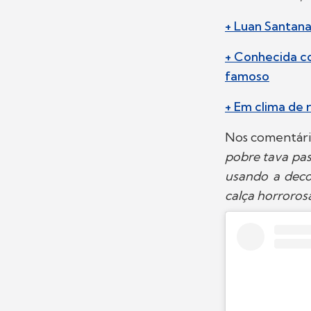
+ Luan Santan
+ Conhecida c
famoso
+ Em clima de 
Nos comentário
pobre tava pa
usando a deco
calça horroros