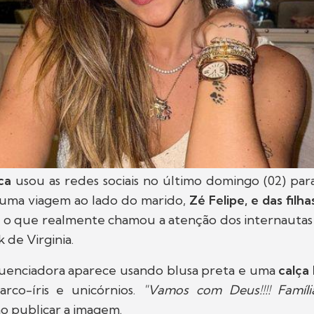
ca
usou as redes sociais no último domingo (02) par
 uma viagem ao lado do marido,
Zé Felipe, e das filha
s o que realmente chamou a atenção dos internautas 
k de Virginia.
lluenciadora aparece usando blusa preta e uma
calça 
rco-íris e unicórnios.
"Vamos com Deus!!!! Famíl
ao publicar a imagem.