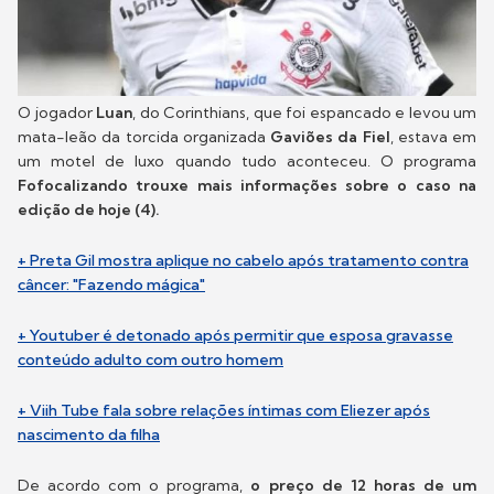
O jogador
Luan
, do Corinthians, que foi espancado e levou um
mata-leão da torcida organizada
Gaviões da Fiel
, estava em
um motel de luxo quando tudo aconteceu. O programa
Fofocalizando trouxe mais informações sobre o caso na
edição de hoje (4).
+ Preta Gil mostra aplique no cabelo após tratamento contra
câncer: "Fazendo mágica"
+ Youtuber é detonado após permitir que esposa gravasse
conteúdo adulto com outro homem
+ Viih Tube fala sobre relações íntimas com Eliezer após
nascimento da filha
De acordo com o programa,
o preço de 12 horas de um