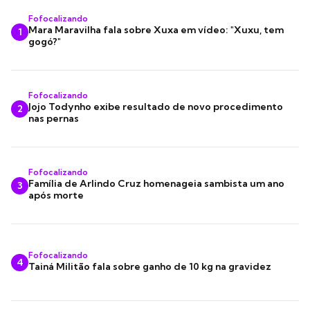
Fofocalizando
Mara Maravilha fala sobre Xuxa em vídeo: "Xuxu, tem
1
gogó?"
Fofocalizando
Jojo Todynho exibe resultado de novo procedimento
2
nas pernas
Fofocalizando
Família de Arlindo Cruz homenageia sambista um ano
3
após morte
Fofocalizando
4
Tainá Militão fala sobre ganho de 10 kg na gravidez