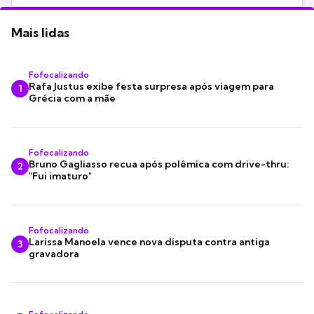
Mais lidas
Fofocalizando
Rafa Justus exibe festa surpresa após viagem para
1
Grécia com a mãe
Fofocalizando
Bruno Gagliasso recua após polêmica com drive-thru:
2
"Fui imaturo"
Fofocalizando
Larissa Manoela vence nova disputa contra antiga
3
gravadora