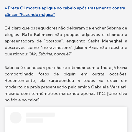
+ Preta Gil mostra aplique no cabelo após tratamento contra
câncer: "Fazendo mágica"
E é claro que os seguidores não deixaram de encher Sabrina de
elogios.
Rafa Kalimann
não poupou adjetivos e chamou a
apresentadora de "gostosa", enquanto
Sasha Meneghel
a
descreveu como "maravilhosona". Juliana Paes não resistiu e
questionou:
"Ain, Sabrina, por quê?"
.
Sabrina é conhecida por não se intimidar com o frio e já havia
compartilhado fotos de biquíni em outras ocasiões.
Recentemente, ela surpreendeu a todos ao exibir um
modelito de praia presenteado pela amiga
Gabriela Versiani
,
mesmo com termômetros marcando apenas 11°C. [Uma diva
no frio e no calor!]