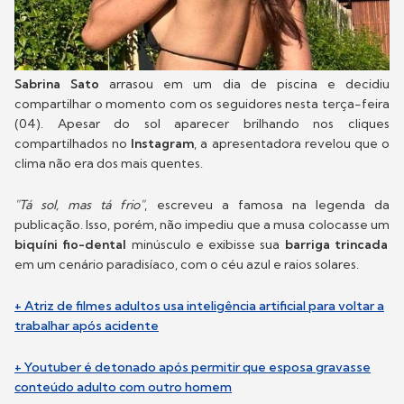
Sabrina Sato
arrasou em um dia de piscina e decidiu
compartilhar o momento com os seguidores nesta terça-feira
(04). Apesar do sol aparecer brilhando nos cliques
compartilhados no
Instagram
, a apresentadora revelou que o
clima não era dos mais quentes.
"Tá sol, mas tá frio"
, escreveu a famosa na legenda da
publicação. Isso, porém, não impediu que a musa colocasse um
biquíni fio-dental
minúsculo e exibisse sua
barriga trincada
em um cenário paradisíaco, com o céu azul e raios solares.
+ Atriz de filmes adultos usa inteligência artificial para voltar a
trabalhar após acidente
+ Youtuber é detonado após permitir que esposa gravasse
conteúdo adulto com outro homem