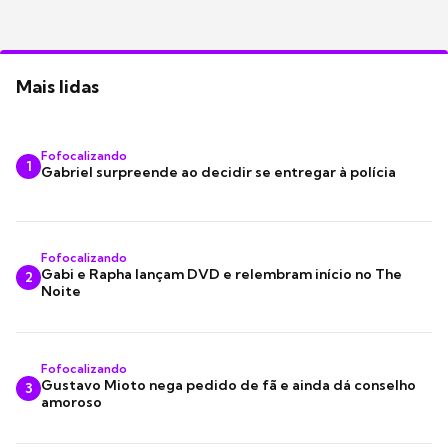
Mais lidas
Fofocalizando
1
Gabriel surpreende ao decidir se entregar à polícia
Fofocalizando
Gabi e Rapha lançam DVD e relembram início no The
2
Noite
Fofocalizando
Gustavo Mioto nega pedido de fã e ainda dá conselho
3
amoroso