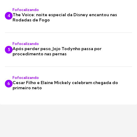
Fofocalizando
The Voice: noite especial da Disney encantou nas
4
Rodadas de Fogo
Fofocalizando
Após perder peso, Jojo Todynho passa por
5
procedimento nas pernas
Fofocalizando
Cesar Filho e Elaine Mickely celebram chegada do
6
primeiro neto