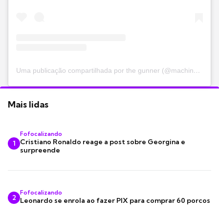
Uma publicação compartilhada por the gunner (@machinegunkelly)
Mais lidas
Fofocalizando
Cristiano Ronaldo reage a post sobre Georgina e
1
surpreende
Fofocalizando
2
Leonardo se enrola ao fazer PIX para comprar 60 porcos