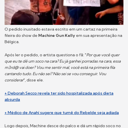
O pedido inusitado estava escrito em um cartaz na primeira
fileira do show de
Machine Gun Kelly
em sua apresentação na
Bélgica.
Após ler o pedido, o artista questiona o fã: "
Por que você quer
que eu te dê um soco na cara? Eu já ganhei porradas na cara, essa
m3rd@ vai doer? Vou me sentir mal, você está na primeira fila
cantando tudo. Eu não sei? Não sei se vou conseguir. Vou
considerar
", disse ele.
+ Deborah Secco revela ter sido hospitalizada após dieta
absurda
+ Médico de Anahí sugere que turnê do Rebelde seja adiada
Logo depois, Machine desce do palco e dá um rápido soco no