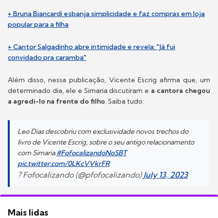
+ Bruna Biancardi esbanja simplicidade e faz compras em loja
popular para a filha
+ Cantor Salgadinho abre intimidade e revela: "Já fui
convidado pra caramba"
Além disso, nessa publicação, Vicente Escrig afirma que, um
determinado dia, ele e Simaria discutiram e
a cantora chegou
a agredi-lo na frente do filho
. Saiba tudo:
Leo Dias descobriu com exclusividade novos trechos do
livro de Vicente Escrig, sobre o seu antigo relacionamento
com Simaria.
#FofocalizandoNoSBT
pic.twitter.com/0LKcVVkrFR
? Fofocalizando (@pfofocalizando)
July 13, 2023
Mais lidas