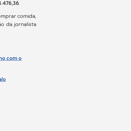
3.476,36
.
comprar comida,
 da jornalista
imo com o
alo