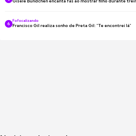
Gisele Bündchen encanta fãs ao mostrar filho durante trei
Fofocalizando
6
Francisco Gil realiza sonho de Preta Gil: "Te encontrei lá"