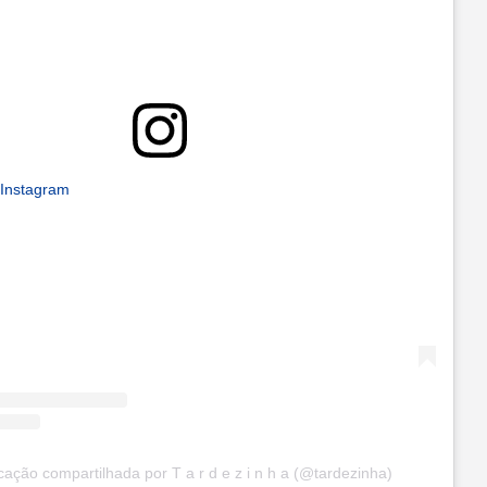
 Instagram
ação compartilhada por T a r d e z i n h a (@tardezinha)