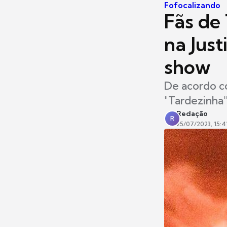
Fofocalizando
Fãs de
na Just
show
De acordo co
"Tardezinha"
Redação
R
25/07/2023, 15:4