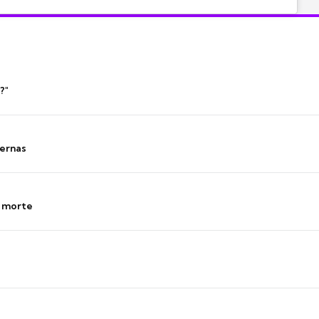
?"
ernas
s morte