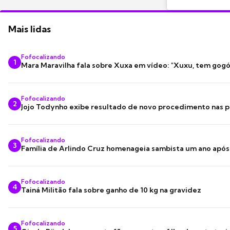
Mais lidas
Fofocalizando
1
Mara Maravilha fala sobre Xuxa em vídeo: "Xuxu, tem gogó
Fofocalizando
2
Jojo Todynho exibe resultado de novo procedimento nas p
Fofocalizando
3
Família de Arlindo Cruz homenageia sambista um ano apó
Fofocalizando
4
Tainá Militão fala sobre ganho de 10 kg na gravidez
Fofocalizando
5