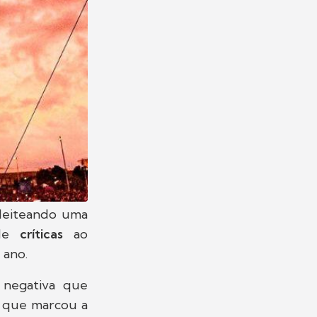
pleiteando uma
 de
críticas
ao
 ano.
a negativa que
, que marcou a