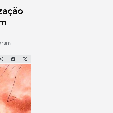
zação
em
varam