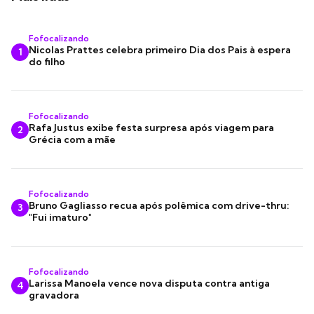
Fofocalizando
Nicolas Prattes celebra primeiro Dia dos Pais à espera
1
do filho
Fofocalizando
Rafa Justus exibe festa surpresa após viagem para
2
Grécia com a mãe
Fofocalizando
Bruno Gagliasso recua após polêmica com drive-thru:
3
"Fui imaturo"
Fofocalizando
Larissa Manoela vence nova disputa contra antiga
4
gravadora