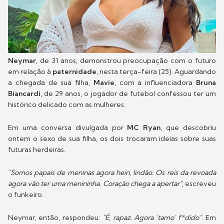
Neymar
, de 31 anos, demonstrou preocupação com o futuro
em relação à
paternidade
, nesta terça-feira (25). Aguardando
a chegada de sua filha,
Mavie
, com a influenciadora
Bruna
Biancardi
, de 29 anos, o jogador de futebol confessou ter um
histórico delicado com as mulheres.
Em uma conversa divulgada por
MC Ryan
, que descobriu
ontem o sexo de sua filha, os dois trocaram ideias sobre suas
futuras herdeiras.
"Somos papais de meninas agora hein, lindão. Os reis da revoada
agora vão ter uma menininha. Coração chega a apertar"
, escreveu
o funkeiro.
Neymar, então, respondeu:
"É, rapaz. Agora 'tamo' f*dido"
. Em