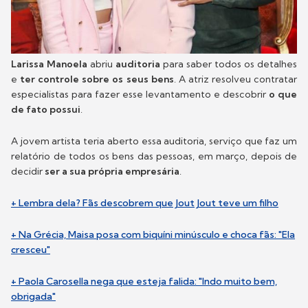
Larissa Manoela
abriu
auditoria
para saber todos os detalhes
e
ter controle sobre os seus bens
. A atriz resolveu contratar
especialistas para fazer esse levantamento e descobrir
o que
de fato possui
.
A jovem artista teria aberto essa auditoria, serviço que faz um
relatório de todos os bens das pessoas, em março, depois de
decidir
ser a sua própria empresária
.
+ Lembra dela? Fãs descobrem que Jout Jout teve um filho
+ Na Grécia, Maisa posa com biquíni minúsculo e choca fãs: "Ela
cresceu"
+ Paola Carosella nega que esteja falida: "Indo muito bem,
obrigada"