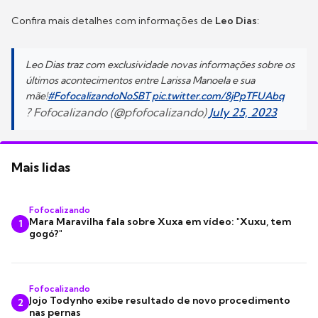
Confira mais detalhes com informações de
Leo Dias
:
Leo Dias traz com exclusividade novas informações sobre os
últimos acontecimentos entre Larissa Manoela e sua
mãe!
#FofocalizandoNoSBT
pic.twitter.com/8jPpTFUAbq
? Fofocalizando (@pfofocalizando)
July 25, 2023
Mais lidas
Fofocalizando
Mara Maravilha fala sobre Xuxa em vídeo: "Xuxu, tem
1
gogó?"
Fofocalizando
Jojo Todynho exibe resultado de novo procedimento
2
nas pernas