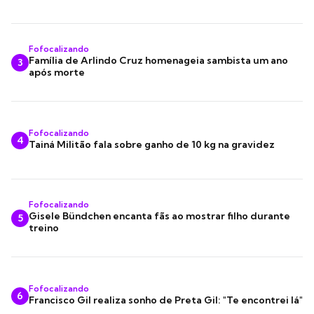
Fofocalizando
Família de Arlindo Cruz homenageia sambista um ano
3
após morte
Fofocalizando
4
Tainá Militão fala sobre ganho de 10 kg na gravidez
Fofocalizando
Gisele Bündchen encanta fãs ao mostrar filho durante
5
treino
Fofocalizando
6
Francisco Gil realiza sonho de Preta Gil: "Te encontrei lá"