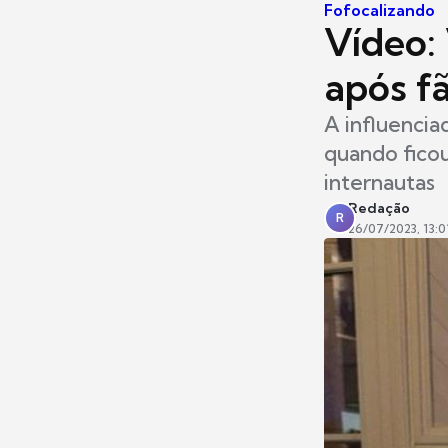
Fofocalizando
Vídeo: 
após f
A influencia
quando fico
internautas
Redação
R
26/07/2023, 13:0