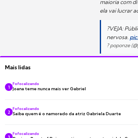
maioria com di
ela vai lucrar 
?VEJA: Públi
nervosa.
pi
? poponze (
Mais lidas
Fofocalizando
1
Joana teme nunca mais ver Gabriel
Fofocalizando
2
Saiba quem é o namorado da atriz Gabriela Duarte
Fofocalizando
3