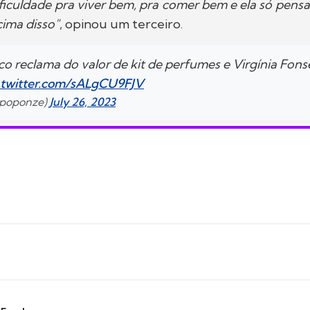
ficuldade pra viver bem, pra comer bem e ela só pen
acima disso"
, opinou um terceiro.
co reclama do valor de kit de perfumes e Virgínia Fons
c.twitter.com/sALgCU9FJV
@poponze)
July 26, 2023