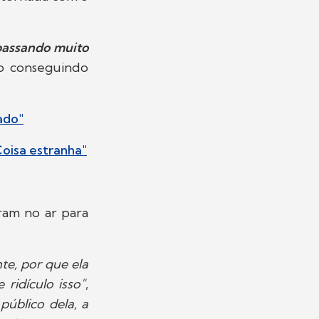
passando muito
ão conseguindo
ado"
Coisa estranha"
ram no ar para
te, por que ela
 ridículo isso"
,
público dela, a