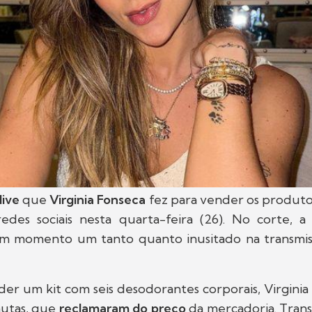
live
que
Virginia Fonseca
fez para vender os produto
redes sociais nesta quarta-feira (26). No corte, a 
m momento um tanto quanto inusitado na transmiss
er um kit com seis desodorantes corporais, Virginia
autas, que
reclamaram do preço
da mercadoria. Tran