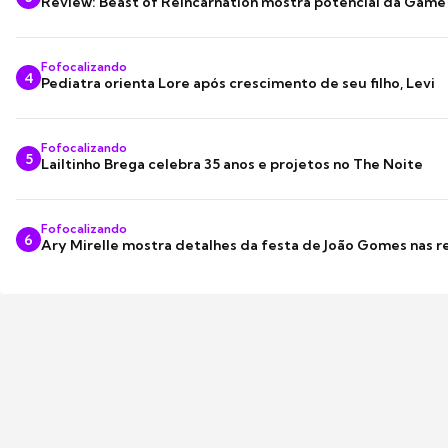
Review: Beast of Reincarnation mostra potencial da Game
Fofocalizando
4
Pediatra orienta Lore após crescimento de seu filho, Levi
Fofocalizando
5
Lailtinho Brega celebra 35 anos e projetos no The Noite
Fofocalizando
6
Ary Mirelle mostra detalhes da festa de João Gomes nas r