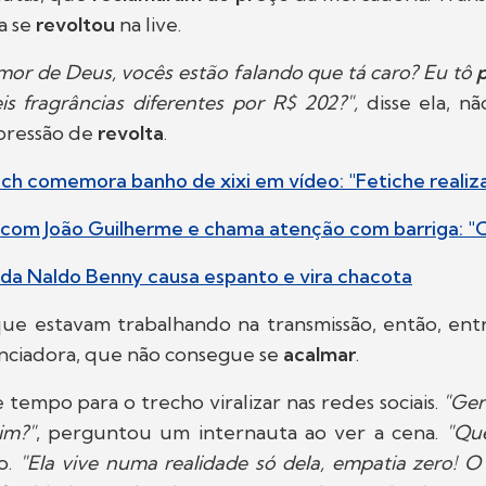
a se
revoltou
na live.
mor de Deus, vocês estão falando que tá caro? Eu tô
eis fragrâncias diferentes por R$ 202?",
disse ela, n
pressão de
revolta
.
ch comemora banho de xixi em vídeo: "Fetiche realiz
a com João Guilherme e chama atenção com barriga: "
da Naldo Benny causa espanto e vira chacota
que estavam trabalhando na transmissão, então, ent
enciadora, que não consegue se
acalmar
.
 tempo para o trecho viralizar nas redes sociais.
"Gen
im?"
, perguntou um internauta ao ver a cena.
"Que
o.
"Ela vive numa realidade só dela, empatia zero! O 