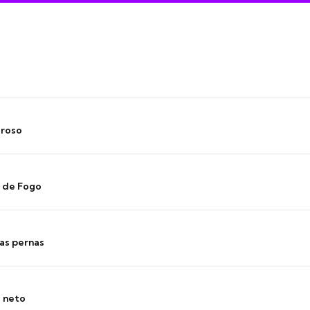
oroso
s de Fogo
as pernas
o neto