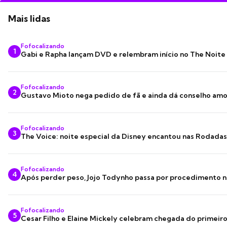
Mais lidas
Fofocalizando
1
Gabi e Rapha lançam DVD e relembram início no The Noite
Fofocalizando
2
Gustavo Mioto nega pedido de fã e ainda dá conselho am
Fofocalizando
3
The Voice: noite especial da Disney encantou nas Rodada
Fofocalizando
4
Após perder peso, Jojo Todynho passa por procedimento n
Fofocalizando
5
Cesar Filho e Elaine Mickely celebram chegada do primeir