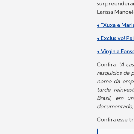
surpreenderam
Larissa Manoel
+ "Xuxa e Marl
+ Exclusivo! Pa
+ Virginia Fon
Confira:
"A ca
resquícios da 
nome da empre
tarde, reinve
Brasil, em u
documentado, a
Confira esse t