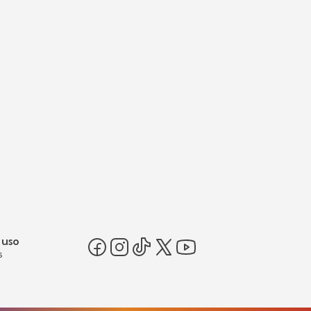
 uso
s