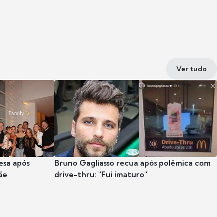
Ver tudo
esa após
Bruno Gagliasso recua após polêmica com
ãe
drive-thru: "Fui imaturo"