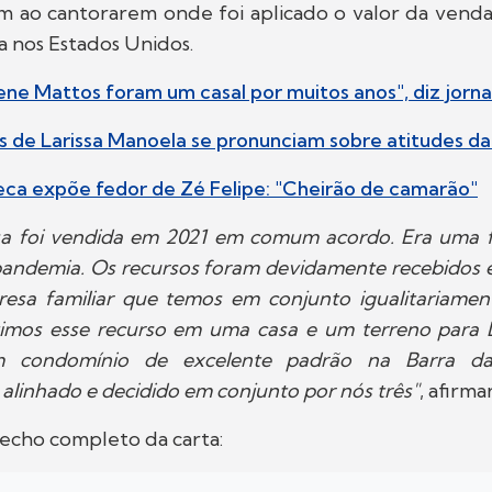
 ao cantorarem onde foi aplicado o valor da vend
a nos Estados Unidos.
ene Mattos foram um casal por muitos anos", diz jorna
is de Larissa Manoela se pronunciam sobre atitudes da 
seca expõe fedor de Zé Felipe: "Cheirão de camarão"
sa foi vendida em 2021 em comum acordo. Era uma 
pandemia. Os recursos foram devidamente recebidos 
sa familiar que temos em conjunto igualitariament
stimos esse recurso em uma casa e um terreno para L
m condomínio de excelente padrão na Barra da
linhado e decidido em conjunto por nós três"
, afirma
recho completo da carta: