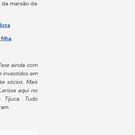
a da mansão de
lista
filha
fase ainda com
e investidos em
e sócios. Mais
arissa aqui no
 Tijuca. Tudo
ram.