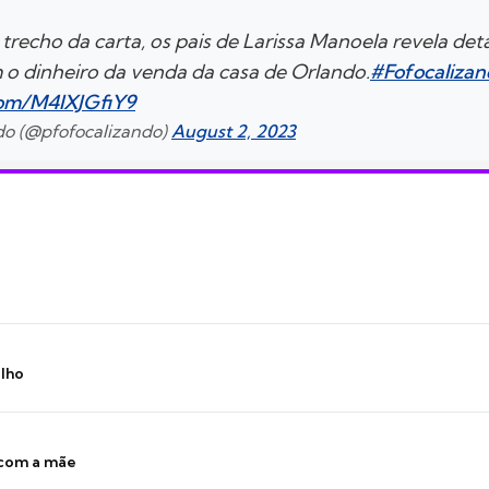
recho da carta, os pais de Larissa Manoela revela det
m o dinheiro da venda da casa de Orlando.
#Fofocaliza
.com/M4IXJGfiY9
ndo (@pfofocalizando)
August 2, 2023
ilho
 com a mãe