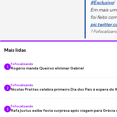
#Exclusivo
!
Em mais um t
foi feito co
pic.twitter
? Fofocaliza
Mais lidas
Fofocalizando
1
Rogério manda Queiroz eliminar Gabriel
Fofocalizando
2
Nicolas Prattes celebra primeiro Dia dos Pais à espera do f
Fofocalizando
3
Rafa Justus exibe festa surpresa após viagem para Grécia