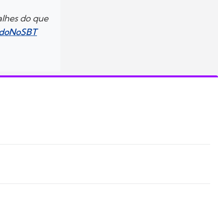
alhes do que
ndoNoSBT