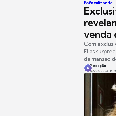
Fofocalizando
Exclusi
revelam
venda 
Com exclusiv
Elias surpre
da mansão d
Redação
R
02/08/2023, 15:2