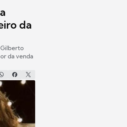
la
eiro da
 Gilberto
lor da venda