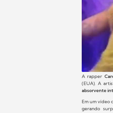
A rapper
Car
(EUA). A arti
absorvente in
Em um vídeo que
gerando surp