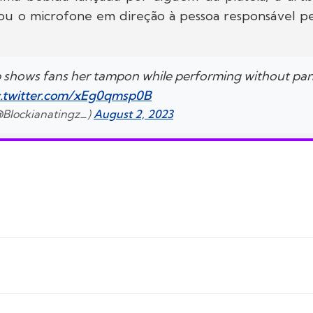
çou o microfone em direção à pessoa responsável pe
b shows fans her tampon while performing without pan
c.twitter.com/xEg0qmsp0B
@Blockianatingz_)
August 2, 2023