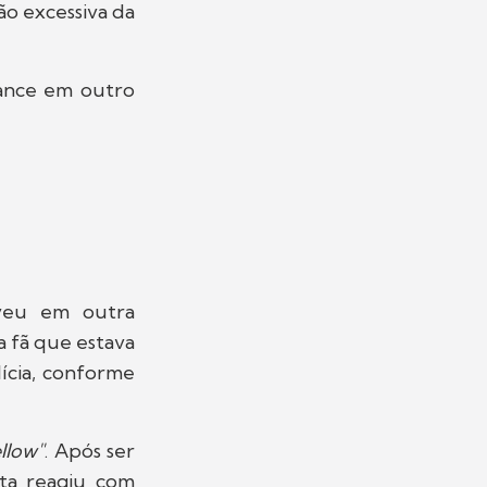
ão excessiva da
ance em outro
lveu em outra
 fã que estava
lícia, conforme
llow"
. Após ser
sta reagiu com