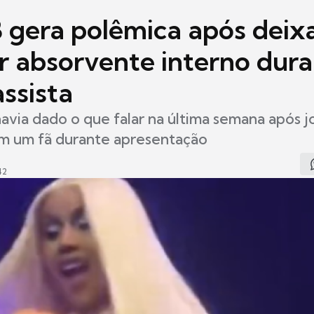
B gera polêmica após deix
r absorvente interno dur
ssista
havia dado o que falar na última semana após j
m um fã durante apresentação
42