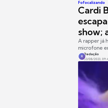
Fofocalizando
Cardi 
escapa
show; a
A rapper já 
microfone e
Redação
R
03/08/2023, 09: