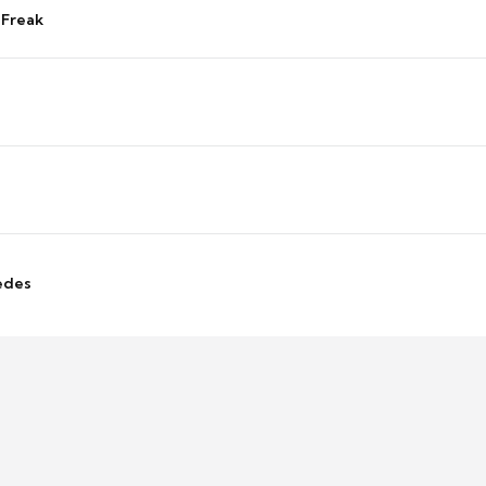
 Freak
edes