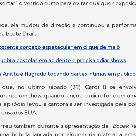
ertar" o vestido curto para evitar qualquer exposiç
ida, ela mudou de direção e continuou a perform
a boate Drai's.
i ostenta corpaço espetacular em clique de maiô
 quebra costelas em acidente e precisa adiar shows
Anitta é flagrado tocando partes íntimas em público
 que, no último sábado (29), Cardi B se envo
durante um show, quando lançou o microfone em uma
se episódio levou a cantora a ser investigada pela po
rensa dos EUA.
orreu também durante a apresentação de
"Bodak Ye
uma bebida lançada por alguém da plateia, a arti