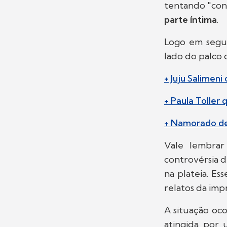
tentando "cons
parte íntima
.
Logo em segu
lado do palco d
+ Juju Salimen
+ Paula Toller
+ Namorado de 
Vale lembrar
controvérsia 
na plateia. Es
relatos da imp
A situação oc
atingida por 