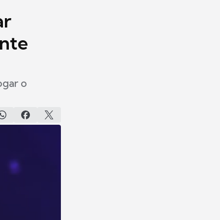
ar
ante
ogar o