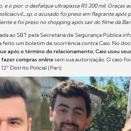
 e o pior: o desfalque ultrapassa R$ 200 mil. Graças ao
oliciacivil_sp, o acusado foi preso em flagrante após 
iente e foi preso no shopping após sair do filme da Bar
ada ao SBT pela Secretaria de Segurança Pública in
nha feito um boletim de ocorrência contra Caio. No d
que após o término do relacionamento, Caio usou seu
a fazer compras online
sem sua autorização. O caso foi
2º Distrito Policial (Pari).