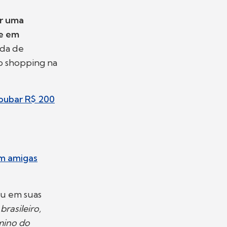
or uma
te em
ida de
ao shopping na
roubar R$ 200
om amigas
ou em suas
rasileiro,
mino do