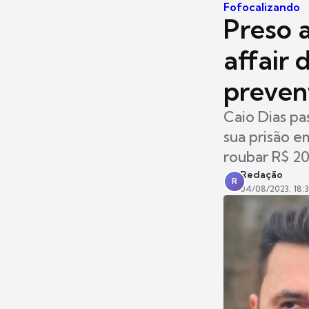
Fofocalizando
Preso a
affair
preven
Caio Dias pa
sua prisão e
roubar R$ 2
Redação
R
04/08/2023, 18: