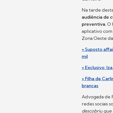
Na tarde desta
audiência de c
preventiva.
O h
aplicativo com 
Zona Oeste da c
+ Suposto affa
mil
+ Exclusivo: I
+ Filha de Car
brancas
Advogada de R
redes sociais s
descobriu que 