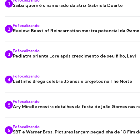
Fofocalizando
1
Saiba quem é o namorado da atriz Gabriela Duarte
Fofocalizando
2
Review: Beast of Reincarnation mostra potencial da Game
Fofocalizando
3
Pediatra orienta Lore após crescimento de seu filho, Levi
Fofocalizando
4
Lailtinho Brega celebra 35 anos e projetos no The Noite
Fofocalizando
5
Ary Mirelle mostra detalhes da festa de João Gomes nas r
Fofocalizando
6
SBT e Warner Bros. Pictures lançam pegadinha de "O Fim d