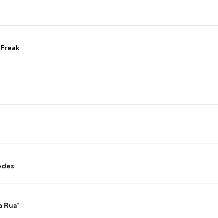
 Freak
edes
a Rua"