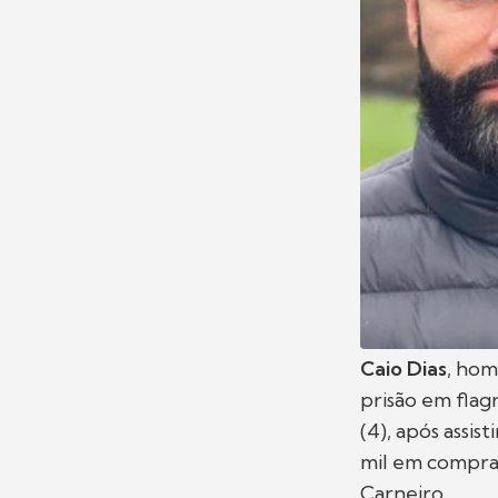
Caio Dias
, hom
prisão em flag
(4), após assi
mil em compra
Carneiro.