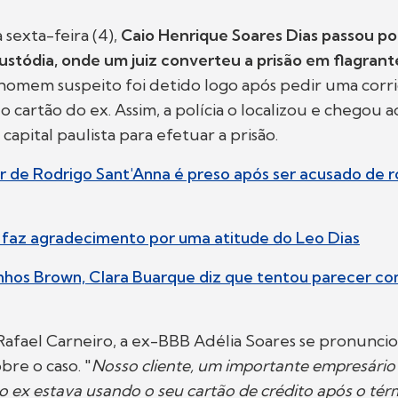
 sexta-feira (4),
Caio Henrique Soares Dias passou p
ustódia, onde um juiz converteu a prisão em flagran
omem suspeito foi detido logo após pedir uma corr
o cartão do ex. Assim, a polícia o localizou e chegou 
apital paulista para efetuar a prisão.
ir de Rodrigo Sant'Anna é preso após ser acusado de 
za faz agradecimento por uma atitude do Leo Dias
linhos Brown, Clara Buarque diz que tentou parecer c
afael Carneiro, a ex-BBB Adélia Soares se pronunci
obre o caso. "
Nosso cliente, um importante empresário b
o ex estava usando o seu cartão de crédito após o tér