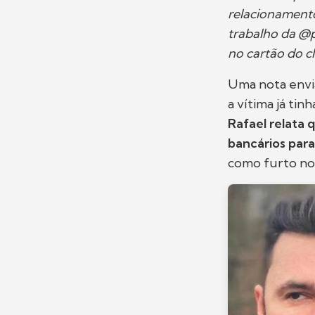
relacionamento,
trabalho da @p
no cartão do cl
Uma nota envi
a vítima já ti
Rafael relata 
bancários par
como furto no 1