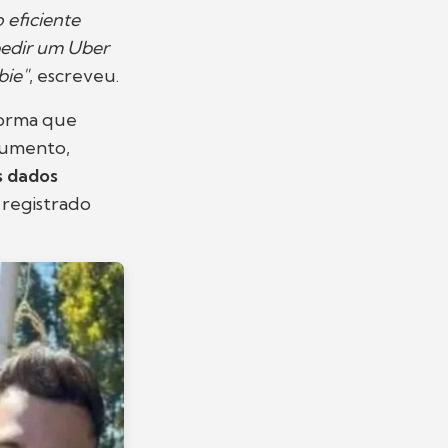
 eficiente
pedir um Uber
bie"
, escreveu.
forma que
ocumento,
s dados
 registrado