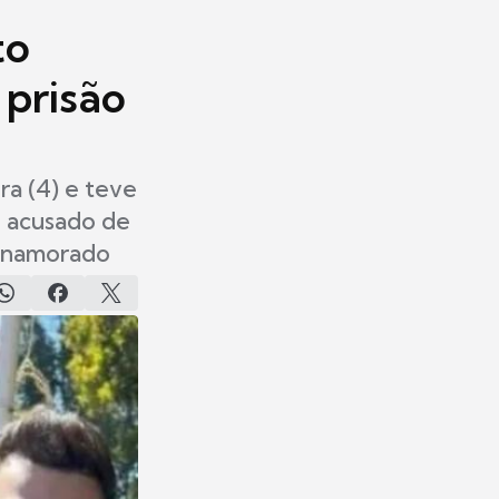
to
 prisão
ra (4) e teve
é acusado de
x-namorado