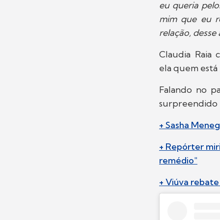
eu queria pelo
mim que eu re
relação, desse 
Claudia Raia 
ela quem está
Falando no pa
surpreendido p
+ Sasha Menegh
+ Repórter mir
remédio"
+ Viúva rebate