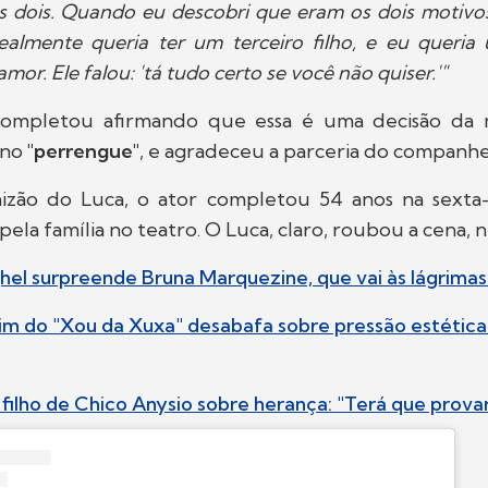
s dois. Quando eu descobri que eram os dois motivos
almente queria ter um terceiro filho, e eu queria 
amor. Ele falou: 'tá tudo certo se você não quiser.'"
completou afirmando que essa é uma decisão da 
 no
"perrengue"
, e agradeceu a parceria do companhe
izão do Luca, o ator completou 54 anos na sexta-f
ela família no teatro. O Luca, claro, roubou a cena, 
el surpreende Bruna Marquezine, que vai às lágrimas
im do "Xou da Xuxa" desabafa sobre pressão estétic
 filho de Chico Anysio sobre herança: "Terá que prova