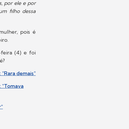
, por ele e por
um filho dessa
mulher, pois é
iro.
eira (4) e foi
né?
: "Rara demais"
a: "Tomava
r"