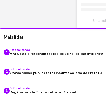
Uma publ
Mais lidas
Fofocalizando
1
Ana Castela responde recado de Zé Felipe durante show
Fofocalizando
2
Otávio Muller publica fotos inéditas ao lado de Preta Gil
Fofocalizando
3
Rogério manda Queiroz eliminar Gabriel