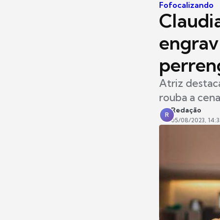
Fofocalizando
Claudi
engravi
perren
Atriz desta
rouba a cena
Redação
R
05/08/2023, 14:3