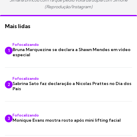
Simaria brincou com fã que pediu volta da dupla com Simone
(Reprodução/Instagram)
Mais lidas
Fofocalizando
Bruna Marquezine se declara a Shawn Mendes em vídeo
1
especial
Fofocalizando
Sabrina Sato faz declaração a Nicolas Prattes no Dia dos
2
Pais
Fofocalizando
3
Monique Evans mostra rosto após mini lifting facial