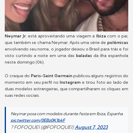
Neymar Jr.
está aproveitando uma viagem a
Ibiza
com o pai,
que também se chama Neymar. Após uma série de
polêmicas
envolvendo seu nome, o jogador deixou o Brasil para trás e foi
visto curtindo a noite em uma das
baladas
da ilha espanhola
neste domingo (06).
O craque do
Paris-Saint Germain
publicou alguns registros do
momento em seu perfil no
Instagram
e tirou foto ao lado de
duas modelos estrangeiras, que compartilharam os cliques em
suas redes sociais.
Neymar posa com modelos durante festa em Ibiza, Espanha
pic.twitter.com/0EBz0K1bkF
? FOFOQUEI (@FOFOQUEl)
August 7, 2023