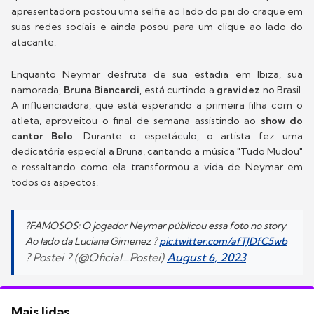
apresentadora postou uma selfie ao lado do pai do craque em
suas redes sociais e ainda posou para um clique ao lado do
atacante.
Enquanto Neymar desfruta de sua estadia em Ibiza, sua
namorada,
Bruna Biancardi
, está curtindo a
gravidez
no Brasil.
A influenciadora, que está esperando a primeira filha com o
atleta, aproveitou o final de semana assistindo ao
show do
cantor Belo
. Durante o espetáculo, o artista fez uma
dedicatória especial a Bruna, cantando a música "Tudo Mudou"
e ressaltando como ela transformou a vida de Neymar em
todos os aspectos.
?FAMOSOS: O jogador Neymar públicou essa foto no story
Ao lado da Luciana Gimenez ?
pic.twitter.com/afTJDfC5wb
? Postei ? (@Oficial_Postei)
August 6, 2023
Mais lidas