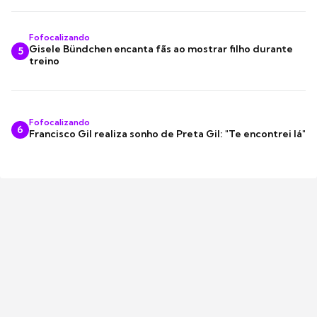
Fofocalizando
Gisele Bündchen encanta fãs ao mostrar filho durante
5
treino
Fofocalizando
6
Francisco Gil realiza sonho de Preta Gil: "Te encontrei lá"