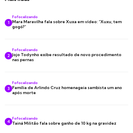
Fofocalizando
Mara Maravilha fala sobre Xuxa em vídeo: "Xuxu, tem
1
gogó?"
Fofocalizando
Jojo Todynho exibe resultado de novo procedimento
2
nas pernas
Fofocalizando
Família de Arlindo Cruz homenageia sambista um ano
3
após morte
Fofocalizando
4
Tainá Militão fala sobre ganho de 10 kg na gravidez