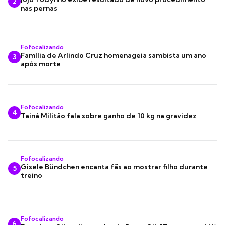
2
nas pernas
Fofocalizando
Família de Arlindo Cruz homenageia sambista um ano
3
após morte
Fofocalizando
4
Tainá Militão fala sobre ganho de 10 kg na gravidez
Fofocalizando
Gisele Bündchen encanta fãs ao mostrar filho durante
5
treino
Fofocalizando
6