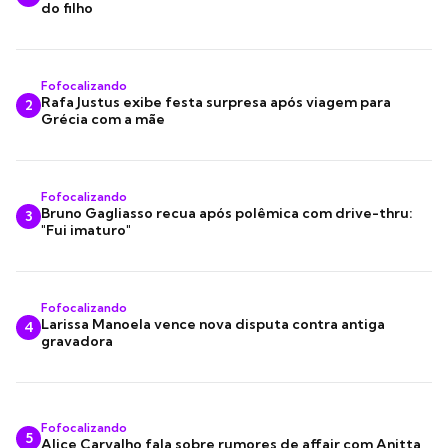
do filho
Fofocalizando
Rafa Justus exibe festa surpresa após viagem para
2
Grécia com a mãe
Fofocalizando
Bruno Gagliasso recua após polêmica com drive-thru:
3
"Fui imaturo"
Fofocalizando
Larissa Manoela vence nova disputa contra antiga
4
gravadora
Fofocalizando
5
Alice Carvalho fala sobre rumores de affair com Anitta