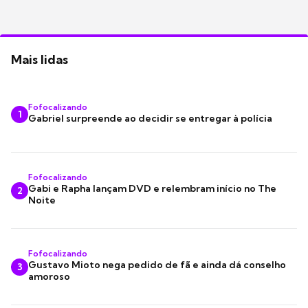
Mais lidas
Fofocalizando
1
Gabriel surpreende ao decidir se entregar à polícia
Fofocalizando
Gabi e Rapha lançam DVD e relembram início no The
2
Noite
Fofocalizando
Gustavo Mioto nega pedido de fã e ainda dá conselho
3
amoroso