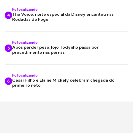
Fofocalizando
The Voice: noite especial da Disney encantou nas
4
Rodadas de Fogo
Fofocalizando
Após perder peso, Jojo Todynho passa por
5
procedimento nas pernas
Fofocalizando
Cesar Filho e Elaine Mickely celebram chegada do
6
primeiro neto