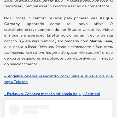
Estamos amando acompanhar tudo"
,
"A criança dentro de você foi
resgatada"
,
"Sempre linda"
inundaram a seção de comentários.
Nos Stories, a cantora revelou pela primeira vez
Kaique
Cerveny
, apontado como seu novo affair. O
crossfiteiro estava competindo nos Estados Unidos. No vídeo
em que ele apareceu, Juliette adicionou um trecho da sua
canção
"Quase Não Namoro"
, em parceria com
Marina Sena
,
que incluía a linha:
"Não sou imune a sentimentos / Mas estou
controlando isso há um tempo / Eu quase não namoro"
, o que
deixou os seguidores empolgados com a possível confirmação
do relacionamento.
+ Angélica celebra reencontro com Eliana e Xuxa e diz que
topa Teleton
+ Exclusivo: Conheça mansão milionária de Juju Salimeni