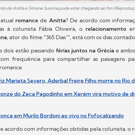
to de Anitta e Simone Susinna pode estar chegando ao fim (Reproduç
 atual
romance
de
Anitta
? De acordo com informaç
s à colunista Fábia Oliveira, o
relacionamento
e
nna
, ator do filme "365 Dias'", está com os dias contado
s dois estão passando
férias juntos na Grécia
e ambos
 com frequência para compartilhar as paisagens par
romance.
iz Marieta Severo, Aderbal Freire Filho morre no Rio d
ronze do Zeca Pagodinho em Xerém vira motivo de di
ronca em Murilo Bordoni ao vivo no Fofocalizando
de acordo com informações obtidas pela colunista, o