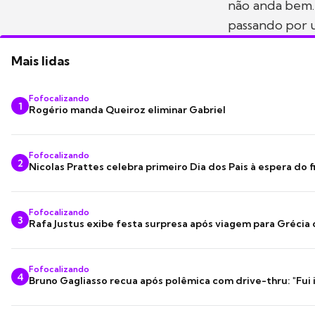
não anda bem. 
passando por
Mais lidas
Fofocalizando
1
Rogério manda Queiroz eliminar Gabriel
Fofocalizando
2
Nicolas Prattes celebra primeiro Dia dos Pais à espera do f
Fofocalizando
3
Rafa Justus exibe festa surpresa após viagem para Grécia
Fofocalizando
4
Bruno Gagliasso recua após polêmica com drive-thru: "Fui