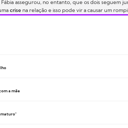
Fábia assegurou, no entanto, que os dois seguem ju
 uma
crise
na relação e isso pode vir a causar um rom
ilho
 com a mãe
 imaturo"