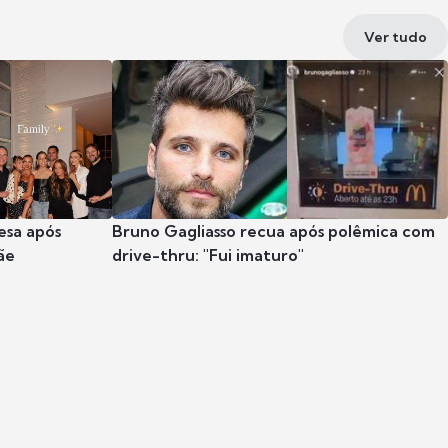
Ver tudo
esa após
Bruno Gagliasso recua após polêmica com
ãe
drive-thru: "Fui imaturo"