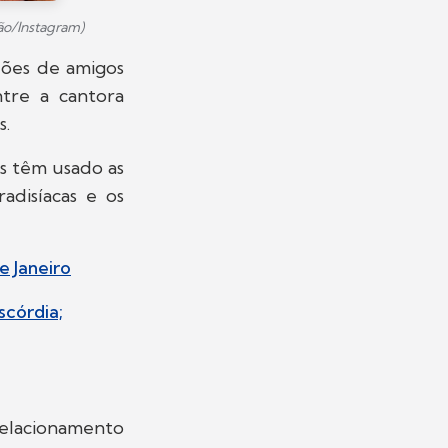
ão/Instagram)
ões de amigos
ntre a cantora
s.
 têm usado as
adisíacas e os
e Janeiro
scórdia;
 relacionamento