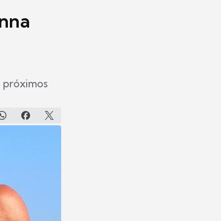
inna
s próximos