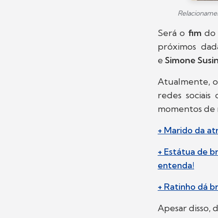
Relacionamen
Será o
fim
do
próximos dada
e
Simone Susi
Atualmente, o
redes sociais
momentos de 
+ Marido da atr
+ Estátua de b
entenda!
+ Ratinho dá b
Apesar disso, 