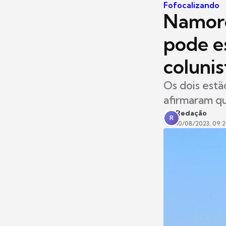
Fofocalizando
Namoro
pode e
colunis
Os dois estã
afirmaram q
Redação
R
10/08/2023, 09: