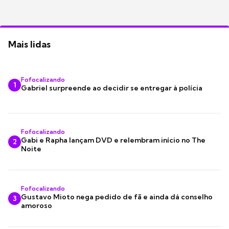
Mais lidas
Fofocalizando
1
Gabriel surpreende ao decidir se entregar à polícia
Fofocalizando
Gabi e Rapha lançam DVD e relembram início no The
2
Noite
Fofocalizando
Gustavo Mioto nega pedido de fã e ainda dá conselho
3
amoroso