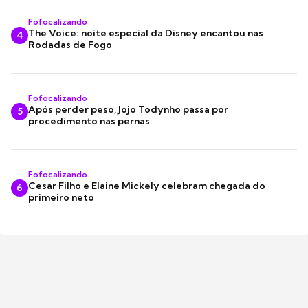
Fofocalizando
The Voice: noite especial da Disney encantou nas
4
Rodadas de Fogo
Fofocalizando
Após perder peso, Jojo Todynho passa por
5
procedimento nas pernas
Fofocalizando
Cesar Filho e Elaine Mickely celebram chegada do
6
primeiro neto