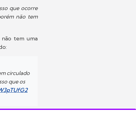
sso que ocorre
 porém não tem
ue não tem uma
do:
em circulado
sso que os
xeW3pTUfG2