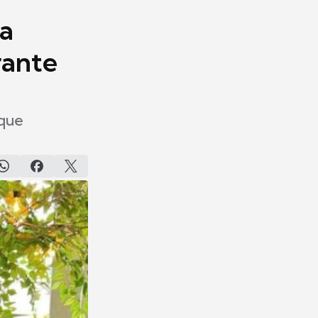
la
rante
 que