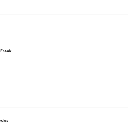
 Freak
edes