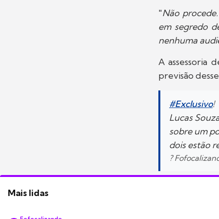
"
Não procede.
em segredo de
nenhuma audi
A assessoria 
previsão desse
#Exclusivo
!
Lucas Souza
sobre um po
dois estão 
? Fofocaliza
Mais lidas
Fofocalizando