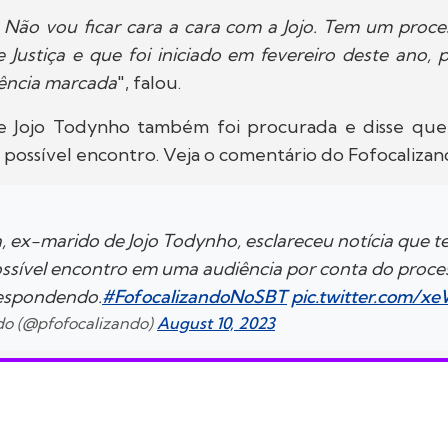
 Não vou ficar cara a cara com a Jojo. Tem um proce
 Justiça e que foi iniciado em fevereiro deste ano,
ência marcada
", falou.
de Jojo Todynho também foi procurada e disse q
 possível encontro. Veja o comentário do Fofocalizan
, ex-marido de Jojo Todynho, esclareceu notícia que t
ssível encontro em uma audiência por conta do proce
respondendo.
#FofocalizandoNoSBT
pic.twitter.com/
ndo (@pfofocalizando)
August 10, 2023