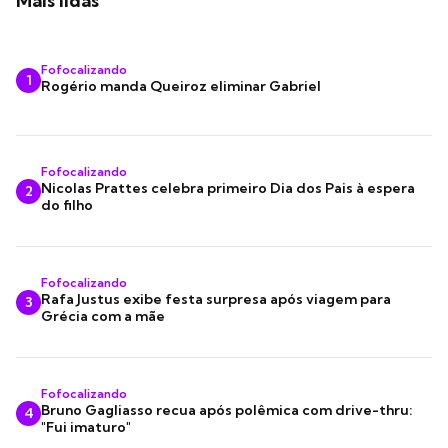
Mais lidas
Fofocalizando
1
Rogério manda Queiroz eliminar Gabriel
Fofocalizando
Nicolas Prattes celebra primeiro Dia dos Pais à espera
2
do filho
Fofocalizando
Rafa Justus exibe festa surpresa após viagem para
3
Grécia com a mãe
Fofocalizando
Bruno Gagliasso recua após polêmica com drive-thru:
4
"Fui imaturo"