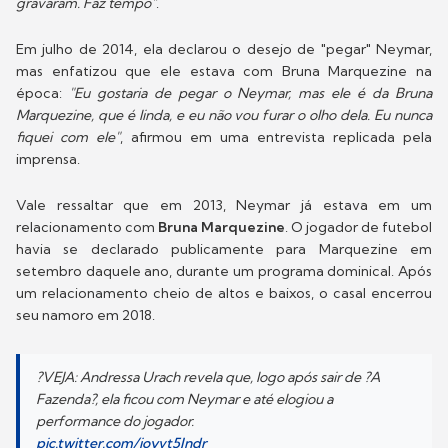
gravaram. Faz tempo"
.
Em julho de 2014, ela declarou o desejo de "pegar" Neymar,
mas enfatizou que ele estava com Bruna Marquezine na
época:
"Eu gostaria de pegar o Neymar, mas ele é da Bruna
Marquezine, que é linda, e eu não vou furar o olho dela. Eu nunca
fiquei com ele"
, afirmou em uma entrevista replicada pela
imprensa.
Vale ressaltar que em 2013, Neymar já estava em um
relacionamento com
Bruna Marquezine
. O jogador de futebol
havia se declarado publicamente para Marquezine em
setembro daquele ano, durante um programa dominical. Após
um relacionamento cheio de altos e baixos, o casal encerrou
seu namoro em 2018.
?VEJA: Andressa Urach revela que, logo após sair de ?A
Fazenda?, ela ficou com Neymar e até elogiou a
performance do jogador.
pic.twitter.com/ioyvt5Jndr