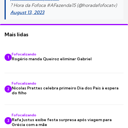
? Hora da Fofoca #AFazenda15 (@horadafofocatv)
August 13, 2023
Mais lidas
Fofocalizando
1
Rogério manda Queiroz eliminar Gabriel
Fofocalizando
Nicolas Prattes celebra primeiro Dia dos Pais à espera
2
do filho
Fofocalizando
Rafa Justus exibe festa surpresa após viagem para
3
Grécia com a mãe