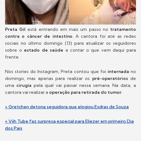
Preta Gil
está entrando em mais um passo no
tratamento
contra o câncer de intestino
. A cantora foi até as redes
sociais no último domingo (13) para atualizar os seguidores
sobre o
estado de saúde
e contar o que vem daqui para
frente.
Nos stories do Instagram, Preta contou que foi
internada
no
domingo, mas apenas para realizar os
pré-operatórios
de
uma
cirugia
pela qual vai passar nessa semana. Na data, a
cantora vai realizar a
operação para retirada do tumor
.
+ Gretchen detona seguidora que elogiou Esdras de Souza
+ Viih Tube faz surpresa especial para Eliezer em primeiro Dia
dos Pais