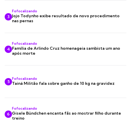
Fofocalizando
Jojo Todynho exibe resultado de novo procedimento
3
nas pernas
Fofocalizando
Família de Arlindo Cruz homenageia sambista um ano
4
após morte
Fofocalizando
5
Tainá Militão fala sobre ganho de 10 kg na gravidez
Fofocalizando
Gisele Bündchen encanta fãs ao mostrar filho durante
6
treino