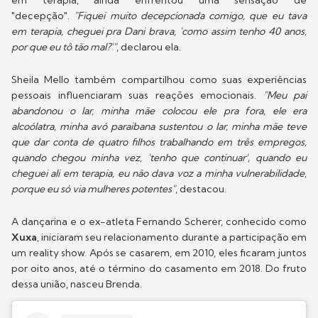
em terapia, ainda enfrentou uma sensação de
"decepção".
"Fiquei muito decepcionada comigo, que eu tava
em terapia, cheguei pra Dani brava, 'como assim tenho 40 anos,
por que eu tô tão mal?'"
, declarou ela.
Sheila Mello também compartilhou como suas experiências
pessoais influenciaram suas reações emocionais.
"Meu pai
abandonou o lar, minha mãe colocou ele pra fora, ele era
alcoólatra, minha avó paraibana sustentou o lar, minha mãe teve
que dar conta de quatro filhos trabalhando em três empregos,
quando chegou minha vez, 'tenho que continuar', quando eu
cheguei ali em terapia, eu não dava voz a minha vulnerabilidade,
porque eu só via mulheres potentes"
, destacou.
A dançarina e o ex-atleta Fernando Scherer, conhecido como
Xuxa
, iniciaram seu relacionamento durante a participação em
um reality show. Após se casarem, em 2010, eles ficaram juntos
por oito anos, até o término do casamento em 2018. Do fruto
dessa união, nasceu Brenda.