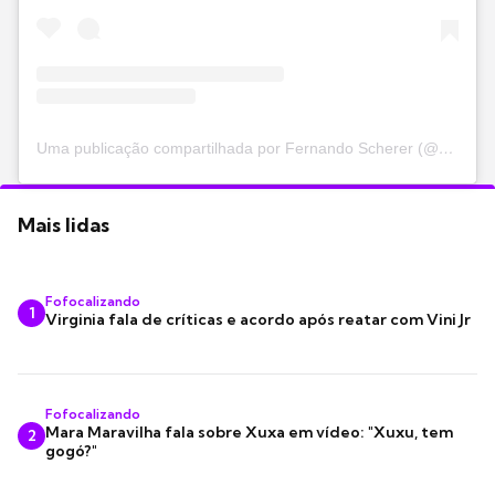
Uma publicação compartilhada por Fernando Scherer (@xuxanatacao)
Mais lidas
Fofocalizando
1
Virginia fala de críticas e acordo após reatar com Vini Jr
Fofocalizando
Mara Maravilha fala sobre Xuxa em vídeo: "Xuxu, tem
2
gogó?"