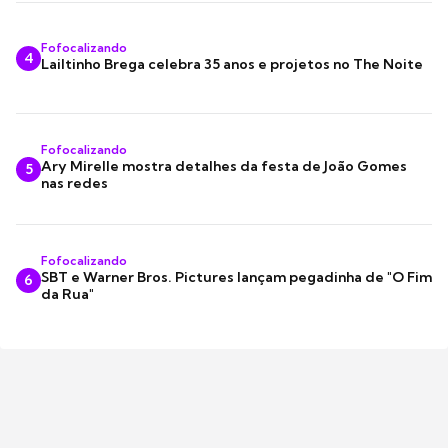
Fofocalizando
4
Lailtinho Brega celebra 35 anos e projetos no The Noite
Fofocalizando
Ary Mirelle mostra detalhes da festa de João Gomes
5
nas redes
Fofocalizando
SBT e Warner Bros. Pictures lançam pegadinha de "O Fim
6
da Rua"