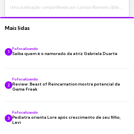
Uma publicação compartilhada por Larissa Manoela (@larissamanoela)
Mais lidas
Fofocalizando
1
Saiba quem é o namorado da atriz Gabriela Duarte
Fofocalizando
Review: Beast of Reincarnation mostra potencial da
2
Game Freak
Fofocalizando
Pediatra orienta Lore após crescimento de seu filho,
3
Levi