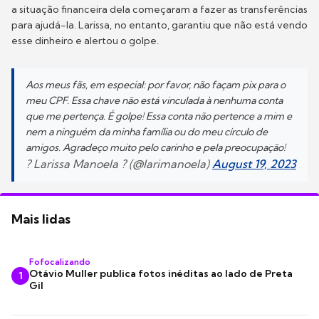
a situação financeira dela começaram a fazer as transferências
para ajudá-la. Larissa, no entanto, garantiu que não está vendo
esse dinheiro e alertou o golpe.
Aos meus fãs, em especial: por favor, não façam pix para o
meu CPF. Essa chave não está vinculada à nenhuma conta
que me pertença. É golpe! Essa conta não pertence a mim e
nem a ninguém da minha família ou do meu círculo de
amigos. Agradeço muito pelo carinho e pela preocupação!
? Larissa Manoela ? (@larimanoela)
August 19, 2023
Mais lidas
Fofocalizando
Otávio Muller publica fotos inéditas ao lado de Preta
1
Gil