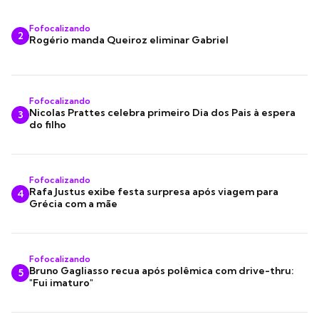
Fofocalizando
2
Rogério manda Queiroz eliminar Gabriel
Fofocalizando
Nicolas Prattes celebra primeiro Dia dos Pais à espera
3
do filho
Fofocalizando
Rafa Justus exibe festa surpresa após viagem para
4
Grécia com a mãe
Fofocalizando
Bruno Gagliasso recua após polêmica com drive-thru:
5
"Fui imaturo"