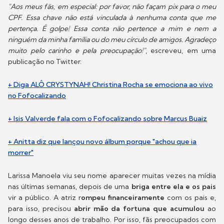
"Aos meus fãs, em especial: por favor, não façam pix para o meu
CPF. Essa chave não está vinculada à nenhuma conta que me
pertença. É golpe! Essa conta não pertence a mim e nem a
ninguém da minha família ou do meu círculo de amigos. Agradeço
muito pelo carinho e pela preocupação!"
, escreveu, em uma
publicação no Twitter.
+ Diga ALÔ CRYSTYNAH! Christina Rocha se emociona ao vivo
no Fofocalizando
+ Isis Valverde fala com o Fofocalizando sobre Marcus Buaiz
+ Anitta diz que lançou novo álbum porque "achou que ia
morrer"
Larissa Manoela viu seu nome aparecer muitas vezes na mídia
nas últimas semanas, depois de uma
briga entre ela e os pais
vir a público. A atriz r
ompeu financeiramente
com os pais e,
para isso, precisou
abrir mão da fortuna que acumulou
ao
longo desses anos de trabalho. Por isso, fãs preocupados com